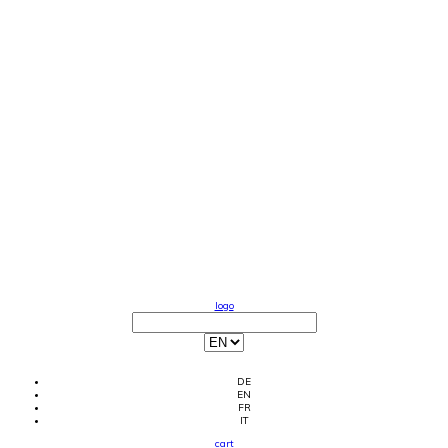
logo
DE
EN
FR
IT
cart