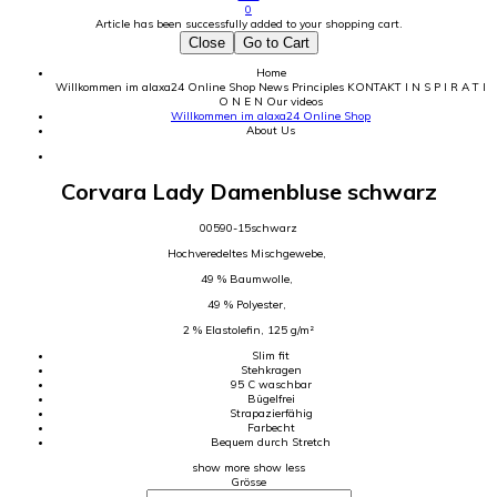
0
Article has been successfully added to your shopping cart.
Close
Go to Cart
Home
Willkommen im alaxa24 Online Shop
News
Principles
KONTAKT
I N S P I R A T I
O N E N
Our videos
Willkommen im alaxa24 Online Shop
About Us
Corvara Lady Damenbluse schwarz
00590-15schwarz
Hochveredeltes Mischgewebe,
49 % Baumwolle,
49 % Polyester,
2 % Elastolefin, 125 g/m²
Slim fit
Stehkragen
95 C waschbar
Bügelfrei
Strapazierfähig
Farbecht
Bequem durch Stretch
show more
show less
Grösse