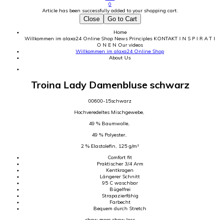
0
Article has been successfully added to your shopping cart.
Close
Go to Cart
Home
Willkommen im alaxa24 Online Shop
News
Principles
KONTAKT
I N S P I R A T I
O N E N
Our videos
Willkommen im alaxa24 Online Shop
About Us
Troina Lady Damenbluse schwarz
00600-15schwarz
Hochveredeltes Mischgewebe,
49 % Baumwolle,
49 % Polyester,
2 % Elastolefin, 125 g/m²
Comfort fit
Praktischer 3/4 Arm
Kentkragen
Längerer Schnitt
95 C waschbar
Bügelfrei
Strapazierfähig
Farbecht
Bequem durch Stretch
show more
show less