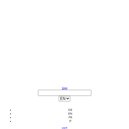
logo
DE
EN
FR
IT
cart