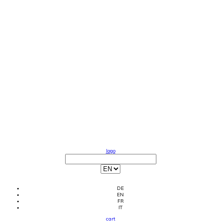
logo
DE
EN
FR
IT
cart