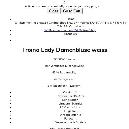
0
Article has been successfully added to your shopping cart.
Close
Go to Cart
Home
Willkommen im alaxa24 Online Shop
News
Principles
KONTAKT
I N S P I R A T I
O N E N
Our videos
Willkommen im alaxa24 Online Shop
About Us
Troina Lady Damenbluse weiss
00600-15weiss
Hochveredeltes Mischgewebe,
49 % Baumwolle,
49 % Polyester,
2 % Elastolefin, 125 g/m²
Comfort fit
Praktischer 3/4 Arm
Kentkragen
Längerer Schnitt
95 C waschbar
Bügelfrei
Strapazierfähig
Farbecht
Bequem durch Stretch
show more
show less